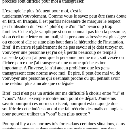
précises sont difficile pour moi à transgresser.
L'exemple le plus fréquent pour moi, c'est le
tutoiement/vouvoiement. Comme vous le savez peut être (sans doute
en fait), en français, il est parfois nécessaire de marquer le respect
par l'utilisation du "vous" plutôt que d'un "tu" beaucoup trop
familier. Cette règle s'applique si on ne connait pas bien la personne,
si on écrit une lettre ou un mail, si la personne adressée est plus âgée
ou encore si elle se situe plus haut dans la hiérarchie de l'institution.
Bref, il m'arrive régulièrement de ne pas savoir si je dois tutoyer ou
vouvoyer une personne (et j'ai déjà perdu beaucoup de temps à
cause de ça) car j'ai peur que la personne prenne mal, soit vexée ou
fâchée parce que j'ai transgressé une norme qu'elle estime
importante. A l'inverse, je n'ai aucun problème que les gens
transgressent cette norme avec moi. Et pire, il peut être mal vu de
vouvoyer une personne qui s'estimait proche ou qui pensait avoir
une relation plus amicale que collégiale.
Bref, ceci n'est pas un article sur ma difficulté à choisir entre "tu" et
"vous". Mais l'exemple montre mon point de départ. J'aimerais
savoir pourquoi ces normes existent, pourquoi est-ce-que je dois
souffrir de cette indécision qui me fait réécrire des mails en anglais
pour pouvoir utiliser un "you" bien plus neutre ?
Pourquoi il y a des normes très fortes dans certaines situations, dans
certains contextes et dans certains pays mais pourquoi pas dans