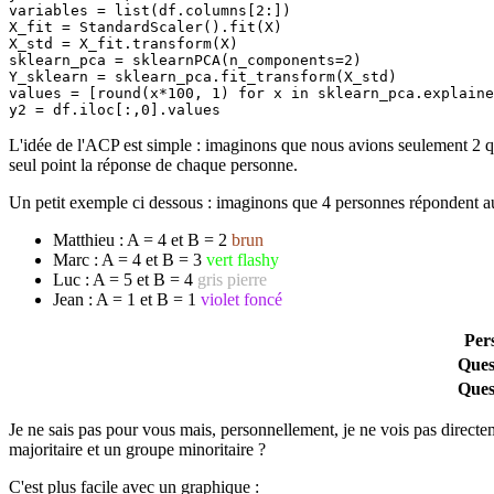
variables = list(df.columns[2:])

X_fit = StandardScaler().fit(X)

X_std = X_fit.transform(X)

sklearn_pca = sklearnPCA(n_components=2)

Y_sklearn = sklearn_pca.fit_transform(X_std)

values = [round(x*100, 1) for x in sklearn_pca.explaine
L'idée de l'ACP est simple : imaginons que nous avions seulement 2 q
seul point la réponse de chaque personne.
Un petit exemple ci dessous : imaginons que 4 personnes répondent aux
Matthieu : A = 4 et B = 2
brun
Marc : A = 4 et B = 3
vert flashy
Luc : A = 5 et B = 4
gris pierre
Jean : A = 1 et B = 1
violet foncé
Per
Ques
Ques
Je ne sais pas pour vous mais, personnellement, je ne vois pas directem
majoritaire et un groupe minoritaire ?
C'est plus facile avec un graphique :