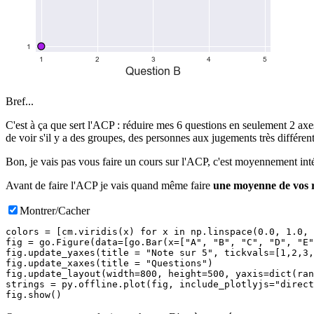
Bref...
C'est à ça que sert l'ACP : réduire mes 6 questions en seulement 2 ax
de voir s'il y a des groupes, des personnes aux jugements très différents,
Bon, je vais pas vous faire un cours sur l'ACP, c'est moyennement intéres
Avant de faire l'ACP je vais quand même faire
une moyenne de vos 
Montrer/Cacher
colors = [cm.viridis(x) for x in np.linspace(0.0, 1.0, 
fig = go.Figure(data=[go.Bar(x=["A", "B", "C", "D", "E"
fig.update_yaxes(title = "Note sur 5", tickvals=[1,2,3,
fig.update_xaxes(title = "Questions")

fig.update_layout(width=800, height=500, yaxis=dict(ran
strings = py.offline.plot(fig, include_plotlyjs="direct