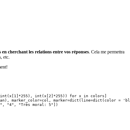
s en cherchant les relations entre vos réponses
. Cela me permettra
, etc.
ment!
int(x[1]*255), int(x[2]*255)) for x in colors]

an), marker_color=col, marker=dict(line=dict(color = 'bl
", "4", "Très moral: 5"])
