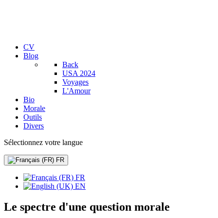
CV
Blog
Back
USA 2024
Voyages
L'Amour
Bio
Morale
Outils
Divers
Sélectionnez votre langue
FR
FR
EN
Le spectre d'une question morale