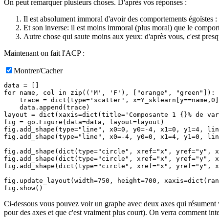
On peut remarquer plusieurs choses. D'après vos réponses :
Il est absolument immoral d'avoir des comportements égoïstes :
Et son inverse: il est moins immoral (plus moral) que le compo
Autre chose qui saute moins aux yeux: d'après vous, c'est pres
Maintenant on fait l'ACP :
Montrer/Cacher
data = []

for name, col in zip(('M', 'F'), ["orange", "green"]):

    trace = dict(type='scatter', x=Y_sklearn[y==name,0]
    data.append(trace)

layout = dict(xaxis=dict(title='Composante 1 {}% de var
fig = go.Figure(data=data, layout=layout)

fig.add_shape(type="line", x0=0, y0=-4, x1=0, y1=4, lin
fig.add_shape(type="line", x0=-4, y0=0, x1=4, y1=0, lin
fig.add_shape(dict(type="circle", xref="x", yref="y", x
fig.add_shape(dict(type="circle", xref="x", yref="y", x
fig.add_shape(dict(type="circle", xref="x", yref="y", x
fig.update_layout(width=750, height=700, xaxis=dict(ran
Ci-dessous vous pouvez voir un graphe avec deux axes qui résument vo
pour des axes et que c'est vraiment plus court). On verra comment inter