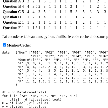
Question A
3
3
2
1
3
1
1
1
1
1
1
2
1
2
1
Question B
4
4
3.5
2
3
1
1
1
1
3
1
4
1
2
1
Question C
5
4
4
3
5
1
1
1
1
5
3
5
3
3
3
Question D
1
1
2
1
4
1
1
1
1
1
1
2
2
1
1
Question E
1
1
2
1
1
1
1
1
1
1
1
2
1
1
1
Question F
1
1
1.5
1
1
1
1
1
1
1
1
2
2
1
1
J'ai encodé ce tableau dans python. J'utilise le code caché ci-dessous 
Montrer/Cacher
data = {"Nom":["P01", "P02", "P03", "P04", "P05", "P06"
               "P11", "P12", "P13", "P14", "P15", "P16"
        "Genre":["F", "M", "M", "F", "F", "M", "F", "F"
        "A":[3, 3, 2,   1, 3, 1, 1, 1, 1, 1, 1, 2, 1, 2
        "B":[4, 4, 3.5, 2, 3, 1, 1, 1, 1, 3, 1, 4, 1, 2
        "C":[5, 4, 4,   3, 5, 1, 1, 1, 1, 5, 3, 5, 3, 3
        "D":[1, 1, 2,   1, 4, 1, 1, 1, 1, 1, 1, 2, 2, 1
        "E":[1, 1, 2,   1, 1, 1, 1, 1, 1, 1, 1, 2, 1, 1
        "F":[1, 1, 1.5, 1, 1, 1, 1, 1, 1, 1, 1, 2, 2, 1
       }

df = pd.DataFrame(data)

for i in ["A", "B", "C", "D", "E", "F"] :

    df[i] = df[i].astype(float)

X = df.iloc[:,2:].values

y = df.iloc[:,1].values
