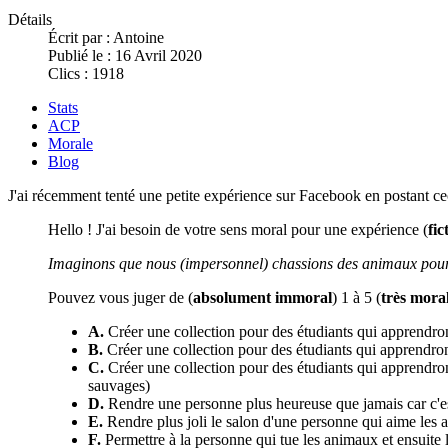
Détails
Écrit par :
Antoine
Publié le : 16 Avril 2020
Clics : 1918
Stats
ACP
Morale
Blog
J'ai récemment tenté une petite expérience sur Facebook en postant cec
Hello ! J'ai besoin de votre sens moral pour une expérience (
fic
Imaginons que nous (impersonnel) chassions des animaux pour le
Pouvez vous juger de (
absolument immoral
) 1 à 5 (
très mora
A.
Créer une collection pour des étudiants qui apprendron
B.
Créer une collection pour des étudiants qui apprendront
C.
Créer une collection pour des étudiants qui apprendront
sauvages)
D.
Rendre une personne plus heureuse que jamais car c'est so
E.
Rendre plus joli le salon d'une personne qui aime les a
F.
Permettre à la personne qui tue les animaux et ensuite l