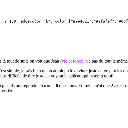
, s=100, edgecolor="k", color=["#9e4621","#afafaf","#0df
 là tout de suite on voit que Jean (
violet foncé
) n'a pas du tout le même
'est simple, je sais bien qu'on aurait pu le deviner juste en voyant les
plus difficile de dire juste en voyant le tableau qui pense à quoi!
n plus ils ont répondu chacun à
6
questions. Et moi je n'ai que 2 axes su
uestion...