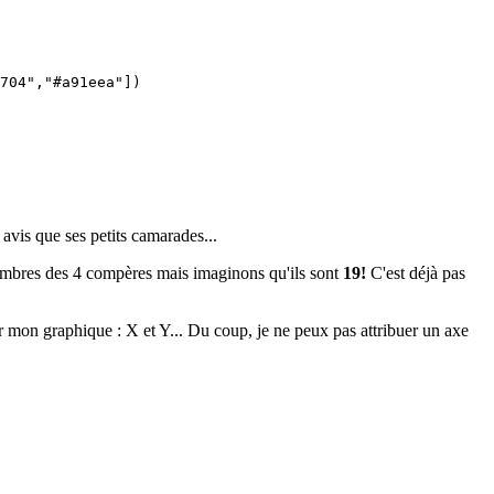
704","#a91eea"])

 avis que ses petits camarades...
 nombres des 4 compères mais imaginons qu'ils sont
19!
C'est déjà pas
r mon graphique : X et Y... Du coup, je ne peux pas attribuer un axe