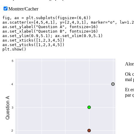
Montrer/Cacher
fig, ax = plt.subplots(figsize=(6,6))

ax.scatter(x=[4,5,4,1], y=[2,4,3,1], marker="o", lw=1.2
ax.set_ylabel("Question A", fontsize=16)

ax.set_xlabel("Question B", fontsize=16)

ax.set_ylim(0.9,5.1); ax.set_xlim(0.9,5.1)

ax.set_xticks([1,2,3,4,5])

ax.set_yticks([1,2,3,4,5])

Alors
Ok c
mal 
Et e
par q