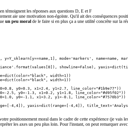
 en témoignent les réponses aux questions D, E et F
rtement aie une motivation non-égoïste. Qu'il ait des conséquences posi
que
un peu moral
de le faire si en plus ça a une utilité concrète sur la r
, y=Y_sklearn[y==name,1], mode='markers', name=name, mar
iance'.format(values[0]), showline=False), yaxis=dict(ti
e=dict(color="black", width=1))

e=dict(color="black", width=1))

0=0.8, y0=0.3, x1=2.4, y1=2.7, line_color="#1b9e77"))

0=-2.5, y0=-1.3, x1=0.2, y1=1.8, line_color="#d95f02"))

0=1.0, y0=-1.1, x1=3.2, y1=-0.1, line_color="#7570b3"))

ge=[-4,4]), yaxis=dict(range=[-4,4]), title_text='Analys
tre positionnement moral dans le cadre de cette expérience (je vais le
préter les axes un peu plus loin. Pour l'instant, on peut remarquer avec