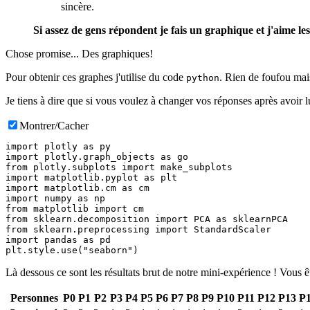
sincère.
Si assez de gens répondent je fais un graphique et j'aime le
Chose promise... Des graphiques!
Pour obtenir ces graphes j'utilise du code
. Rien de foufou mais
python
Je tiens à dire que si vous voulez à changer vos réponses après avoir
Montrer/Cacher
import plotly as py

import plotly.graph_objects as go

from plotly.subplots import make_subplots

import matplotlib.pyplot as plt

import matplotlib.cm as cm

import numpy as np

from matplotlib import cm

from sklearn.decomposition import PCA as sklearnPCA

from sklearn.preprocessing import StandardScaler

import pandas as pd

Là dessous ce sont les résultats brut de notre mini-expérience ! Vous 
Personnes
P0
P1
P2
P3
P4
P5
P6
P7
P8
P9
P10
P11
P12
P13
P