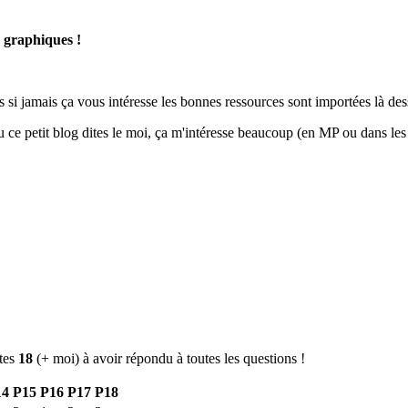
s graphiques !
 si jamais ça vous intéresse les bonnes ressources sont importées là des
 lu ce petit blog dites le moi, ça m'intéresse beaucoup (en MP ou dans 
êtes
18
(+ moi) à avoir répondu à toutes les questions !
14
P15
P16
P17
P18