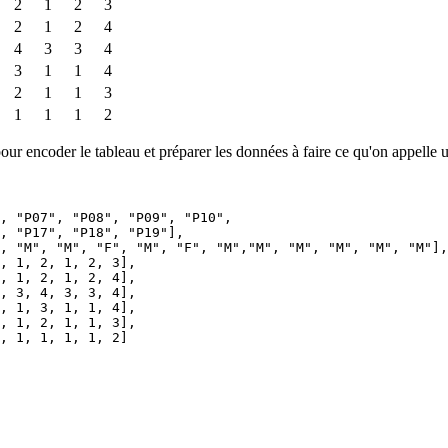
2
1
2
3
2
1
2
4
4
3
3
4
3
1
1
4
2
1
1
3
1
1
1
2
pour encoder le tableau et préparer les données à faire ce qu'on appelle
, "P07", "P08", "P09", "P10",

, "P17", "P18", "P19"],

, "M", "M", "F", "M", "F", "M","M", "M", "M", "M", "M"],

, 1, 2, 1, 2, 3],

, 1, 2, 1, 2, 4],

, 3, 4, 3, 3, 4],

, 1, 3, 1, 1, 4],

, 1, 2, 1, 1, 3],

, 1, 1, 1, 1, 2]
