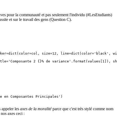
tives pour la communauté et pas seulement l'individu (#LesEtudiants)
éussite et sur le travail des gens (Question C).
ker=dict(color=col, size=12, line=dict(color='black', wi
tle='Composante 2 {}% de variance'.format(values[1]), sh
e en Composantes Principales')

s appeler les
axes de la moralité
parce que c'est très stylé comme nom
 nos axes ceci :