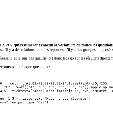
es X et Y
qui résumeront chacun la variabilité de toutes les question
 s'il y a des relations entre les réponses, s'il y a des groupes de pensées
sant (et je suis pas qualifié :o ) donc let's go sur les résultats directe
réponses
sur chaque questions :
6)]; col = ['#{:02x}{:02x}{:02x}'.format(int(x[0]*255), 
, "F"], y=df[["A", "B", "C", "D", "E", "F"]].apply(np.me
4,5], ticktext=["Absolument immoral: 1", "2", "Neutre: 3
ge=[1,5]), title_text='Moyenne des réponses')

ory", output_type='div')
